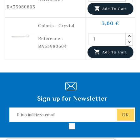
BA33980603

Add To Cart
3,60 €
Coloris : Crystal
Reference :
BA33980604

Add To Cart
Sign up for Newsletter