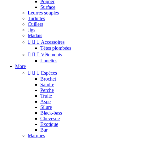
Popper
Surface
Leurres souples
Turluttes
Cuillers
Jigs
Madaïs



Accessoires
Têtes plombées



Vêtements
Lunettes
More



Espèces
Brochet
Sandre
Perche
Truite
Aspe
Silure
Black-bass
Chevesne
Exotique
Bar
Marques