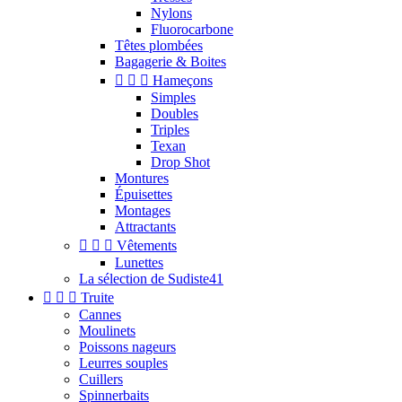
Nylons
Fluorocarbone
Têtes plombées
Bagagerie & Boites



Hameçons
Simples
Doubles
Triples
Texan
Drop Shot
Montures
Épuisettes
Montages
Attractants



Vêtements
Lunettes
La sélection de Sudiste41



Truite
Cannes
Moulinets
Poissons nageurs
Leurres souples
Cuillers
Spinnerbaits