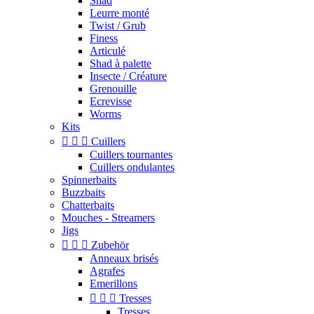
Shad
Leurre monté
Twist / Grub
Finess
Articulé
Shad à palette
Insecte / Créature
Grenouille
Ecrevisse
Worms
Kits



Cuillers
Cuillers tournantes
Cuillers ondulantes
Spinnerbaits
Buzzbaits
Chatterbaits
Mouches - Streamers
Jigs



Zubehör
Anneaux brisés
Agrafes
Emerillons



Tresses
Tresses