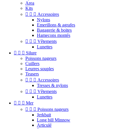
Area
Kits



Accessoires
Nylons
Emerillons & agrafes
Bagagerie & boites
Hameçons montés



Vêtements
Lunettes



Silure
Poissons nageurs
Cuillers
Leurres souples
Teasers



Accessoires
Tresses & nylons



Vêtements
Lunettes



Mer



Poissons nageurs
Jerkbait
Long bill Minnow
Articulé