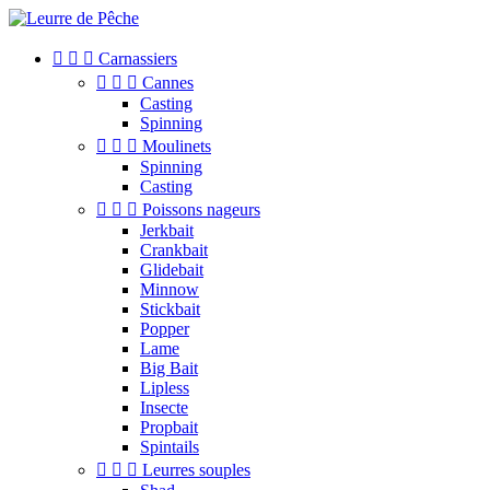



Carnassiers



Cannes
Casting
Spinning



Moulinets
Spinning
Casting



Poissons nageurs
Jerkbait
Crankbait
Glidebait
Minnow
Stickbait
Popper
Lame
Big Bait
Lipless
Insecte
Propbait
Spintails



Leurres souples